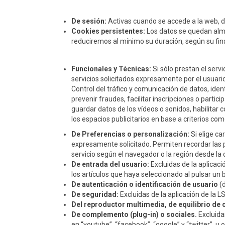
De sesión:
Activas cuando se accede a la web, de
Cookies persistentes:
Los datos se quedan alma
reduciremos al mínimo su duración, según su fina
Funcionales y Técnicas:
Si sólo prestan el servi
servicios solicitados expresamente por el usuario
Control del tráfico y comunicación de datos, ident
prevenir fraudes, facilitar inscripciones o parti
guardar datos de los vídeos o sonidos, habilitar
los espacios publicitarios en base a criterios com
De Preferencias o personalización:
Si elige ca
expresamente solicitado. Permiten recordar las 
servicio según el navegador o la región desde la 
De entrada del usuario:
Excluidas de la aplicaci
los artículos que haya seleccionado al pulsar un 
De autenticación o identificación de usuario
(d
De seguridad:
Excluidas de la aplicación de la L
Del reproductor multimedia, de equilibrio de c
De complemento (plug-in) o sociales.
Excluidas
en “youtube”, “facebook”, “google” y “twitter”, u o