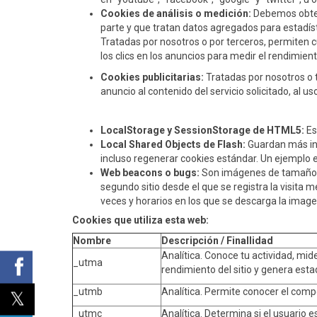
Cookies de análisis o medición:
Debemos obten
parte y que tratan datos agregados para estadíst
Tratadas por nosotros o por terceros, permiten cu
los clics en los anuncios para medir el rendimien
Cookies publicitarias:
Tratadas por nosotros o t
anuncio al contenido del servicio solicitado, al 
LocalStorage y SessionStorage de HTML5:
Es
Local Shared Objects de Flash:
Guardan más inf
incluso regenerar cookies estándar. Un ejemplo es 
Web beacons o bugs:
Son imágenes de tamaño mí
segundo sitio desde el que se registra la visita 
veces y horarios en los que se descarga la image
Cookies que utiliza esta web:
Nombre
Descripción / Finallidad
Analítica. Conoce tu actividad, mide
_utma
rendimiento del sitio y genera estadi
_utmb
Analítica. Permite conocer el comp
_utmc
Analítica. Determina si el usuario e