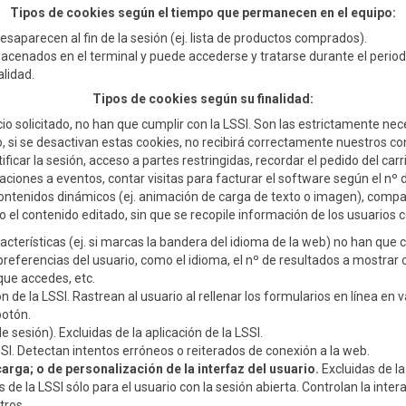
Tipos de cookies según el tiempo que permanecen en el equipo:
saparecen al fin de la sesión (ej. lista de productos comprados).
cenados en el terminal y puede accederse y tratarse durante el periodo
lidad.
Tipos de cookies según su finalidad:
cio solicitado, no han que cumplir con la LSSI. Son las estrictamente nec
, si se desactivan estas cookies, no recibirá correctamente nuestros co
ificar la sesión, acceso a partes restringidas, recordar el pedido del ca
cipaciones a eventos, contar visitas para facturar el software según el n
 contenidos dinámicos (ej. animación de carga de texto o imagen), compar
o el contenido editado, sin que se recopile información de los usuarios co
racterísticas (ej. si marcas la bandera del idioma de la web) no han que c
preferencias del usuario, como el idioma, el nº de resultados a mostra
que accedes, etc.
ón de la LSSI. Rastrean al usuario al rellenar los formularios en línea e
botón.
e sesión). Excluidas de la aplicación de la LSSI.
SSI. Detectan intentos erróneos o reiterados de conexión a la web.
arga; o de personalización de la interfaz del usuario.
Excluidas de la 
 de la LSSI sólo para el usuario con la sesión abierta. Controlan la inte
tros.