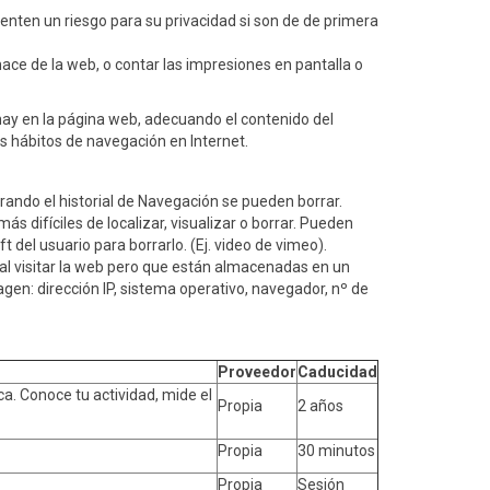
en un riesgo para su privacidad si son de de primera
hace de la web, o contar las impresiones en pantalla o
 hay en la página web, adecuando el contenido del
us hábitos de navegación en Internet.
ando el historial de Navegación se pueden borrar.
difíciles de localizar, visualizar o borrar. Pueden
t del usuario para borrarlo. (Ej. video de vimeo).
l visitar la web pero que están almacenadas en un
agen: dirección IP, sistema operativo, navegador, nº de
Proveedor
Caducidad
ica. Conoce tu actividad, mide el
Propia
2 años
Propia
30 minutos
Propia
Sesión