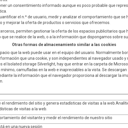
er un consentimiento informado aunque es poco probable que represent
ica.
antificar el n.º de usuario, medir y analizar el comportamiento que se 
to y mejorar la oferta de productos o servicios que ofrecemos.
erceros, permiten gestionar la oferta de los espacios publicitarios que
uso que se realice de la web, o a la información que dispongamos sobre s
Otras formas de almacenamiento similar a las cookies
pacio que la web puede usar en el equipo del usuario. Normalmente borr
ormación que una cookie, y son independientes al navegador usado y más 
el Isolated storage Silverlight, hay que entrar en la carpeta de Microsof
nimo, camufladas en la web e inapreciables a la vista. Se descargan a
mediante la información que el navegador proporciona al descargar la im
n.
 el rendimiento del sitio y genera estadísticas de visitas a la web.Analít
́sticas de visitas a la web.
ortamiento del visitante y medir el rendimiento de nuestro sitio
stá en una nueva sesión