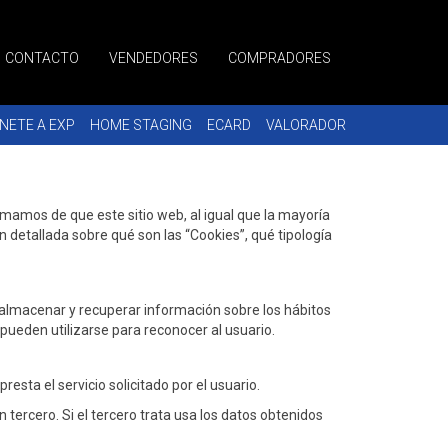
CONTACTO
VENDEDORES
COMPRADORES
NETE A EXP
HOME STAGING
ECARD
VALORADOR
rmamos de que este sitio web, al igual que la mayoría
n detallada sobre qué son las “Cookies”, qué tipología
 almacenar y recuperar información sobre los hábitos
pueden utilizarse para reconocer al usuario.
esta el servicio solicitado por el usuario.
ercero. Si el tercero trata usa los datos obtenidos