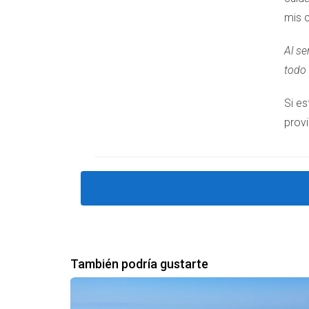
mis c
Al se
todo 
Si e
prov
También podría gustarte