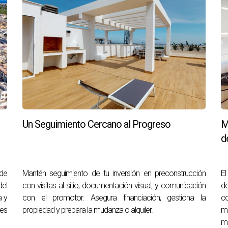
Un Seguimiento Cercano al Progreso
M
d
de
Mantén seguimiento de tu inversión en preconstrucción
El
del
con visitas al sitio, documentación visual, y comunicación
d
a y
con el promotor. Asegura financiación, gestiona la
co
 es
propiedad y prepara la mudanza o alquiler.
me
me