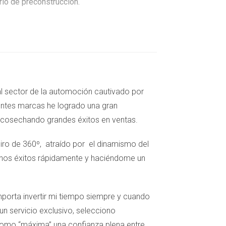
rio de preconstrucción.
 al sector de la automoción cautivado por
rentes marcas he logrado una gran
n cosechando grandes éxitos en ventas.
 giro de 360º, atraído por el dinamismo del
unos éxitos rápidamente y haciéndome un
porta invertir mi tiempo siempre y cuando
n servicio exclusivo, selecciono
como “máxima” una confianza plena entre