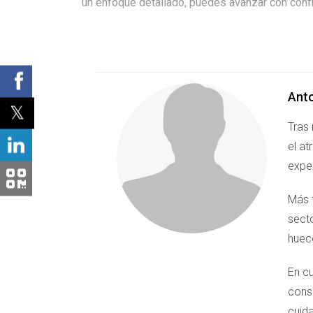
un enfoque detallado, puedes avanzar con confia
Ant
Tras 
el at
expe
Más t
sect
huec
En c
cons
cuid