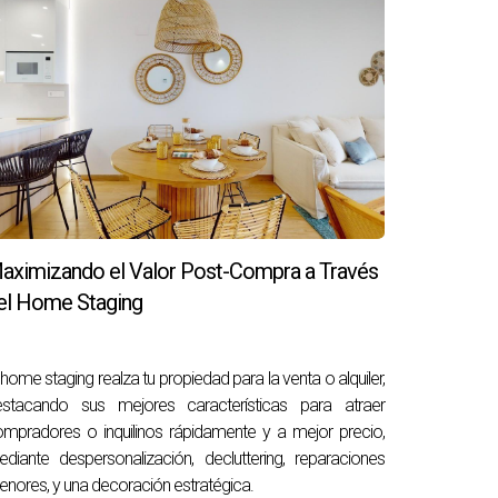
aximizando el Valor Post-Compra a Través
el Home Staging
 home staging realza tu propiedad para la venta o alquiler,
estacando sus mejores características para atraer
mpradores o inquilinos rápidamente y a mejor precio,
diante despersonalización, decluttering, reparaciones
nores, y una decoración estratégica.