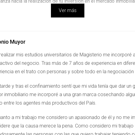
nza hacia la realización de tu inversión en el mercado inmobilia
Ver más
onio Muyor
realizar mis estudios universitarios de Magisterio me incorporé
ractivo del negocio. Tras más de 7 años de experiencia en dife
riencia en el trato con personas y sobre todo en la negociació
arde y tras el confinamiento sentí que mi vida tenía que dar un
or inmobiliario me incorporé a una gran marca cosechando alg
o entre los agentes más productivos del País.
uanto a mi trabajo me considero un apasionado de él y no me im
idere que la causa merece la pena. Como considero mi trabajo u
adosamente las personas con las que quiero trabajar teniendo 