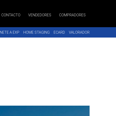
CONTACTO
VENDEDORES
COMPRADORES
NETE A EXP
HOME STAGING
ECARD
VALORADOR