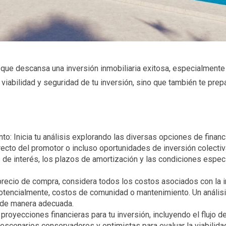
 el que descansa una inversión inmobiliaria exitosa, especialment
viabilidad y seguridad de tu inversión, sino que también te prepa
: Inicia tu análisis explorando las diversas opciones de financ
irecto del promotor o incluso oportunidades de inversión colectiv
 de interés, los plazos de amortización y las condiciones espec
precio de compra, considera todos los costos asociados con la in
otencialmente, costos de comunidad o mantenimiento. Un análisis
r de manera adecuada.
royecciones financieras para tu inversión, incluyendo el flujo de
za escenarios conservadores y optimistas para evaluar la viabilida