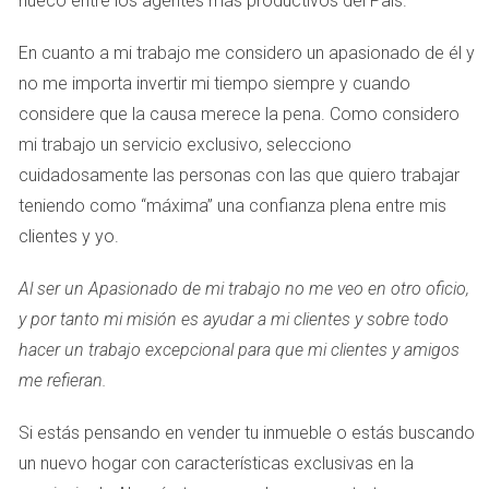
hueco entre los agentes más productivos del País.
La composición de tus fotos debe guiar la mirada del espectador a 
través de la propiedad de manera fluida. Utiliza técnicas como la 
En cuanto a mi trabajo me considero un apasionado de él y
regla de los tercios para crear imágenes equilibradas y atractivas. 
no me importa invertir mi tiempo siempre y cuando
considere que la causa merece la pena. Como considero
Asegúrate de que cada fotografía cuente una historia sobre cada 
mi trabajo un servicio exclusivo, selecciono
espacio.
cuidadosamente las personas con las que quiero trabajar
teniendo como “máxima” una confianza plena entre mis
6. Edita con Profesionalismo
clientes y yo.
Una edición ligera puede mejorar la calidad de las imágenes sin 
Al ser un Apasionado de mi trabajo no me veo en otro oficio,
y por tanto mi misión es ayudar a mi clientes y sobre todo
distorsionar la realidad de la propiedad. Ajusta la iluminación, el 
hacer un trabajo excepcional para que mi clientes y amigos
contraste y la saturación para hacer las fotos más atractivas, pero 
me refieran.
siempre manteniendo un aspecto natural.
Si estás pensando en vender tu inmueble o estás buscando
un nuevo hogar con características exclusivas en la
7. Aprovecha las Redes Sociales y 