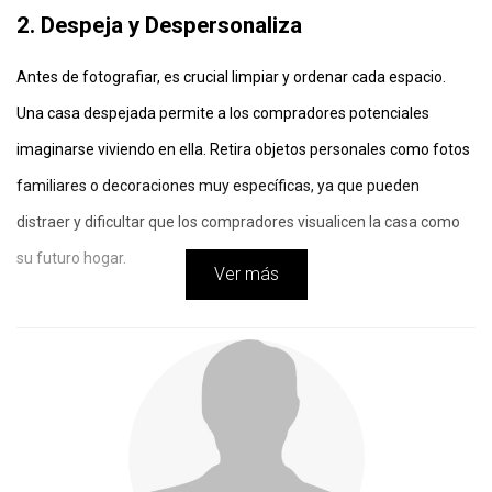
2. Despeja y Despersonaliza
Antes de fotografiar, es crucial limpiar y ordenar cada espacio. 
Una casa despejada permite a los compradores potenciales 
imaginarse viviendo en ella. Retira objetos personales como fotos 
familiares o decoraciones muy específicas, ya que pueden 
distraer y dificultar que los compradores visualicen la casa como 
su futuro hogar.
Ver más
3. Resalta los Puntos Fuertes de la 
Propiedad
Cada hogar tiene características únicas que lo distinguen. Puede 
ser una terraza con vistas al mar, una cocina recién renovada o un 