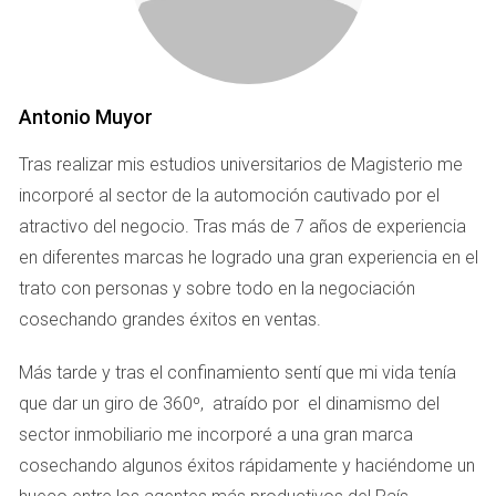
jardín bien cuidado. Asegúrate de capturar estas áreas desde los 
mejores ángulos posibles, destacando los detalles que podrían 
enamorar a un comprador.
Antonio Muyor
Tras realizar mis estudios universitarios de Magisterio me
4. Utiliza una Buena Cámara
incorporé al sector de la automoción cautivado por el
Aunque los smartphones modernos están equipados con 
atractivo del negocio. Tras más de 7 años de experiencia
en diferentes marcas he logrado una gran experiencia en el
excelentes cámaras, considera la posibilidad de utilizar una 
trato con personas y sobre todo en la negociación
cámara profesional o contratar a un fotógrafo especializado en 
cosechando grandes éxitos en ventas.
fotografía inmobiliaria. La calidad de una foto profesional puede 
hacer una gran diferencia en cómo se percibe tu propiedad online.
Más tarde y tras el confinamiento sentí que mi vida tenía
que dar un giro de 360º, atraído por el dinamismo del
sector inmobiliario me incorporé a una gran marca
5. Cuida la Composición
cosechando algunos éxitos rápidamente y haciéndome un